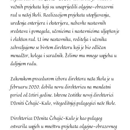
važnih projekata koji su unaprijedili odgojno-obrazovni
rad u našoj školi. Realizacijom projekata utopljavanja,
uređenja enterijera i eksterijera, nabavke nastavnih
sredstava i pomagala, učenicima i nastavnicima uljepšan je
i olakšan rad. U ime nastavnika, roditelja i učenika
zahvaljujemo se bivšem direktoru koji je bio odličan
menadžer, kolega i saradnik. Želimo mu mnogo uspjeha u
daljnjem radu.
Zakonskom procedurom izbora direktora naša škola je u
februaru 2020. dobila novu direktoricu na mandatni
period od četiri godine. Iskrene čestitke novoj direktorici
Dženiti Čehajić-Kulo, višegodišnjoj pedagogici naše škole.
Direktorica Dženita Čehajić-Kulo je kao pedagog
ostvarila uspjeh u mnoštvu projekata odgojno-obrazovnog