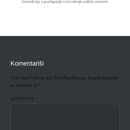
Instrukcija o postupanju u izvođenju online nastave
Komentariši
Vaša email adresa neće biti objavljivana.
Neophodna polja
su označena sa
*
KOMENTAR
*