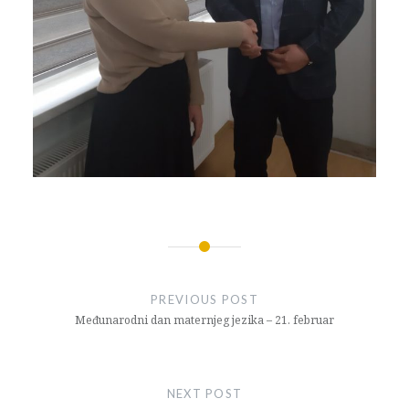
Navigacija
članaka
PREVIOUS POST
Međunarodni dan maternjeg jezika – 21. februar
NEXT POST