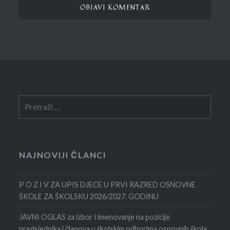
Pretraga:
NAJNOVIJI ČLANCI
P O Z I V ZA UPIS DJECE U PRVI RAZRED OSNOVNE
ŠKOLE ZA ŠKOLSKU 2026/2027. GODINU
JAVNI OGLAS za izbor i imenovanje na pozicije
predsjednika i članova u školskim odborima osnovnih škola