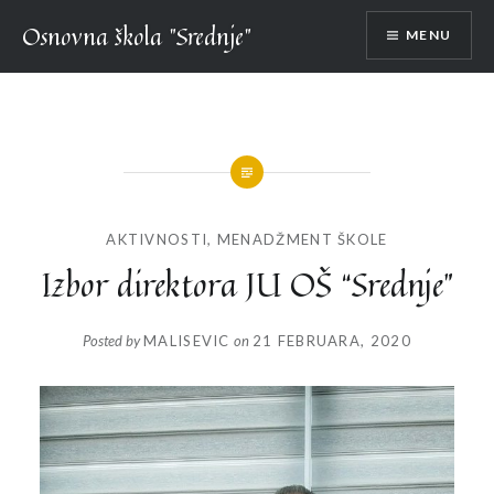
Skip
Osnovna škola "Srednje"
MENU
to
content
AKTIVNOSTI
,
MENADŽMENT ŠKOLE
Izbor direktora JU OŠ “Srednje”
Posted by
MALISEVIC
on
21 FEBRUARA, 2020