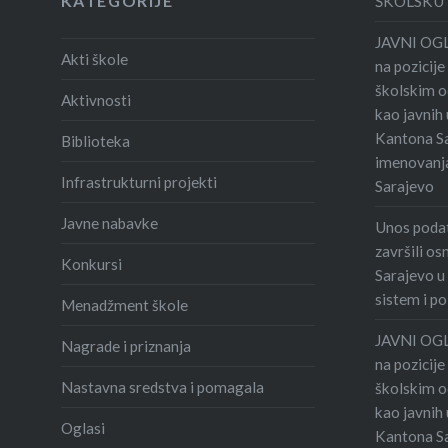
KATEGORIJE
ŠKOLSKU 
JAVNI OGLA
Akti škole
na pozicije
školskim o
Aktivnosti
kao javnih
Kantona Sa
Biblioteka
imenovanja
Infrastrukturni projekti
Sarajevo
Javne nabavke
Unos podat
završili o
Konkursi
Sarajevo u
sistem i p
Menadžment škole
JAVNI OGLA
Nagrade i priznanja
na pozicije
Nastavna sredstva i pomagala
školskim o
kao javnih
Oglasi
Kantona Sa