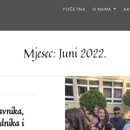
POČETNA
O NAMA
AK
Mjesec:
Juni 2022.
avnika,
dnika i