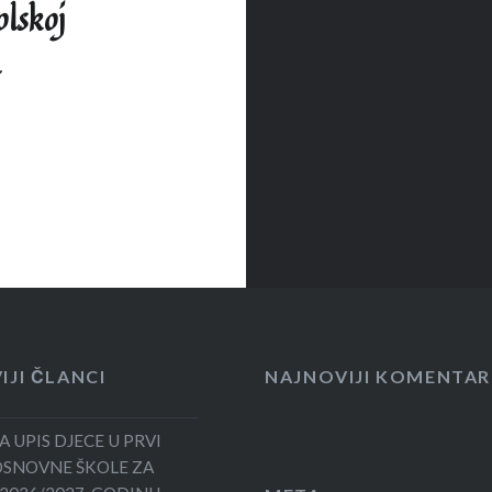
olskoj
IJI ČLANCI
NAJNOVIJI KOMENTAR
 ZA UPIS DJECE U PRVI
OSNOVNE ŠKOLE ZA