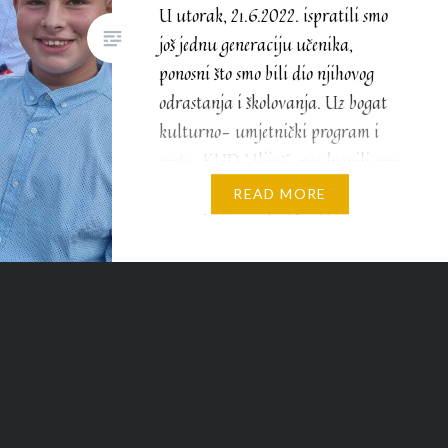
U utorak, 21.6.2022. ispratili smo
još jednu generaciju učenika,
ponosni što smo bili dio njihovog
odrastanja i školovanja. Uz bogat
kulturno- umjetnički program i
goste , KUD ” Ilijaš”, pozdravili smo
drage maturante, njihove roditelje i
READ MORE
mnogobrojne goste. Direktorica
Dženita Čehajić-Kulo je tokom
svog obraćanja istakla da najviše
što obrazovanje može pružiti
djetetu u njegovom…