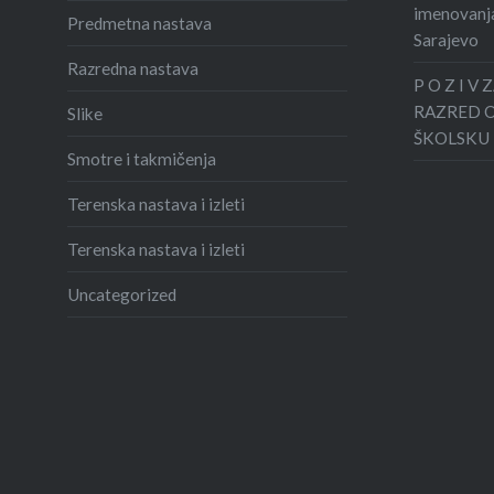
imenovanja
Predmetna nastava
Sarajevo
Razredna nastava
P O Z I V
RAZRED 
Slike
ŠKOLSKU 
Smotre i takmičenja
Terenska nastava i izleti
Terenska nastava i izleti
Uncategorized