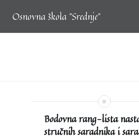
Skip
to
Osnovna škola "Srednje"
content
Bodovna rang-lista nast
stručnih saradnika i sara