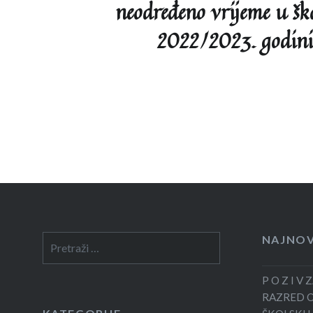
neodređeno vrijeme u šk
2022/2023. godini
NAJNOV
Pretraga:
P O Z I V
RAZRED 