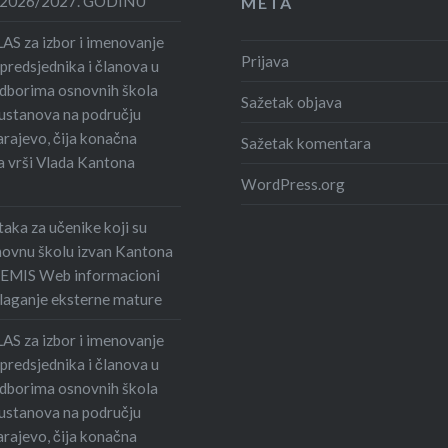
2026/2027. GODINU
META
S za izbor i imenovanje
Prijava
 predsjednika i članova u
dborima osnovnih škola
Sažetak objava
 ustanova na području
rajevo, čija konačna
Sažetak komentara
 vrši Vlada Kantona
WordPress.org
aka za učenike koji su
snovnu školu izvan Kantona
 EMIS Web informacioni
olaganje eksterne mature
S za izbor i imenovanje
 predsjednika i članova u
dborima osnovnih škola
 ustanova na području
rajevo, čija konačna