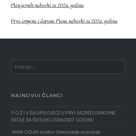
Plan javnih nabavki za 2026. godinu
Prva izmjena i dopuna Plana nabavki za 2026. godinu
Pretraga:
NAJNOVIJI ČLANCI
P O Z I V ZA UPIS DJECE U PRVI RAZRED OSNOVNE
ŠKOLE ZA ŠKOLSKU 2026/2027. GODINU
JAVNI OGLAS za izbor i imenovanje na pozicije