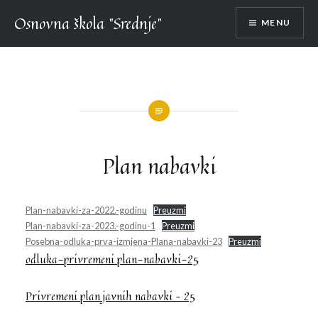
Skip
Osnovna škola "Srednje"
MENU
to
content
Plan nabavki
Plan-nabavki-za-2022.-godinu
Preuzmi
Plan-nabavki-za-2023.-godinu-1
Preuzmi
Posebna-odluka-prva-izmjena-Plana-nabavki-23
Preuzmi
odluka-privremeni plan-nabavki-25
Privremeni plan javnih nabavki – 25