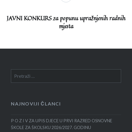
JAVNI KONKURS za popunu upražnjenih radnih
mjesta
Pretraga:
NAJNOVIJI ČLANCI
P O Z I V ZA UPIS DJECE U PRVI RAZRED OSNOVNE
ŠKOLE ZA ŠKOLSKU 2026/2027. GODINU