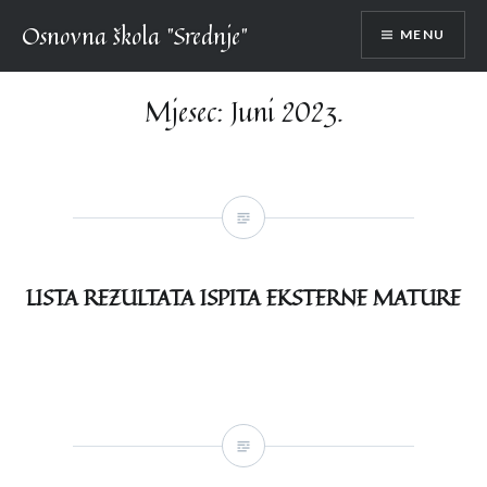
Skip
Osnovna škola "Srednje"
MENU
to
content
Mjesec:
Juni 2023.
LISTA REZULTATA ISPITA EKSTERNE MATURE