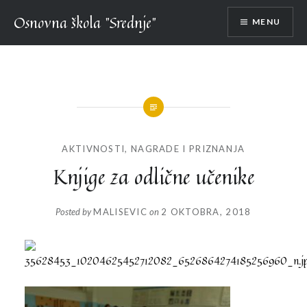
Skip
Osnovna škola "Srednje"
MENU
to
content
AKTIVNOSTI
,
NAGRADE I PRIZNANJA
Knjige za odlične učenike
Posted by
MALISEVIC
on
2 OKTOBRA, 2018